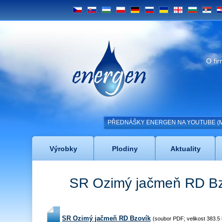
CS
SK
UZ
PL
DE
RU
UA
GE
BG
SRB
H
Energen
O fi
PŘEDNÁŠKY ENERGEN NA YOUTUBE (MAC
Výrobky
Plodiny
Aktuality
SR Ozimý jačmeň RD Bz
SR Ozimý jačmeň RD Bzovík
(soubor PDF; velikost 383.5