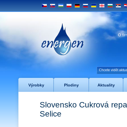
CS
SK
UZ
PL
DE
RU
UA
GE
BG
SRB
H
Energen
O fi
Chcete vidět akt
Výrobky
Plodiny
Aktuality
Slovensko Cukrová repa
Selice