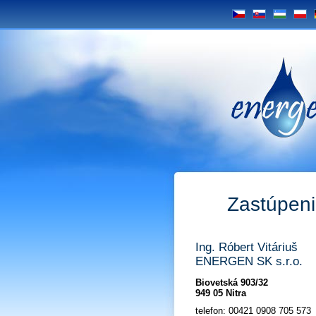
CS
SK
UZ
PL
Energe
Zastúpeni
Ing. Róbert Vitáriuš
ENERGEN SK s.r.o.
Biovetská 903/32
949 05 Nitra
telefon: 00421 0908 705 573