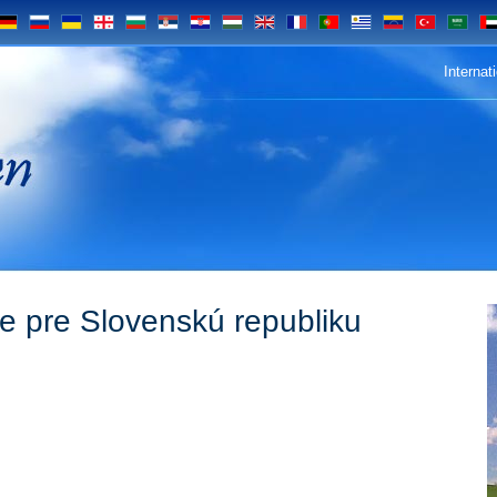
DE
RU
UA
GE
BG
SRB
HR
HU
EN
FR
PT
UY
VE
TR
SA
UA
Internat
n
e pre Slovenskú republiku