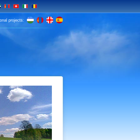
E
MN
CH
IT
RO
ional projects: