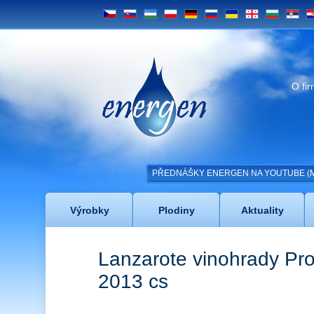
CS
SK
UZ
PL
DE
RU
UA
GE
BG
SRB
H
Energen
O fi
PŘEDNÁŠKY ENERGEN NA YOUTUBE (MAC
Výrobky
Plodiny
Aktuality
Lanzarote vinohrady Pro
2013 cs