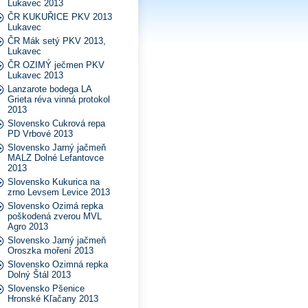
Lukavec 2013
ČR KUKUŘICE PKV 2013
Lukavec
ČR Mák setý PKV 2013,
Lukavec
ČR OZIMÝ ječmen PKV
Lukavec 2013
Lanzarote bodega LA
Grieta réva vinná protokol
2013
Slovensko Cukrová repa
PD Vrbové 2013
Slovensko Jarný jačmeň
MALZ Dolné Lefantovce
2013
Slovensko Kukurica na
zrno Levsem Levice 2013
Slovensko Ozimá repka
poškodená zverou MVL
Agro 2013
Slovensko Jarný jačmeň
Oroszka moření 2013
Slovensko Ozimná repka
Dolný Štál 2013
Slovensko Pšenice
Hronské Kľačany 2013