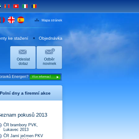
E
MN
CH
IT
RO
Mapa stránek
ty ke stažení
Objednávka
Odeslat
Odběr
dotaz
novinek
přípravků Energen?
Více informací
Polní dny a firemní akce
eznam pokusů 2013
ČR brambory PVK,
Lukavec 2013
ČR Jarní ječmen PKV