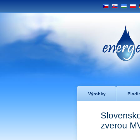
CS
SK
UZ
PL
Energe
Výrobky
Plodi
Slovensk
zverou M