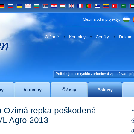
DE
RU
UA
GE
BG
SRB
HR
HU
EN
FR
PT
UY
VE
TR
SA
UA
Mezinárodní projekty:
n
O firmě
Kontakty
Ceníky
Dokumen
Potřebujete se rychle zorientovat v používání 
ny
Aktuality
Články
Pokusy
o Ozimá repka poškodená
S
VL Agro 2013