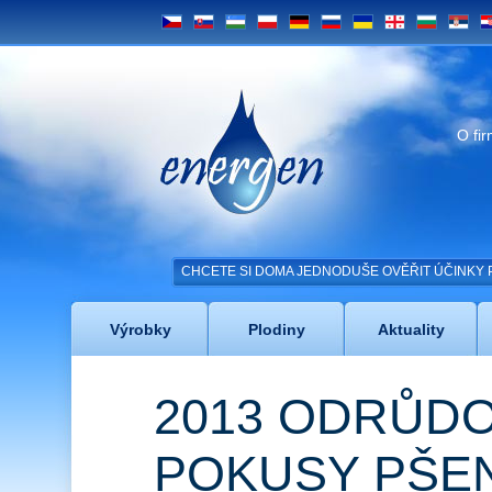
CS
SK
UZ
PL
DE
RU
UA
GE
BG
SRB
H
Energen
O fi
CHCETE SI DOMA JEDNODUŠE OVĚŘIT ÚČINKY 
Výrobky
Plodiny
Aktuality
2013 ODRŮD
POKUSY PŠEN