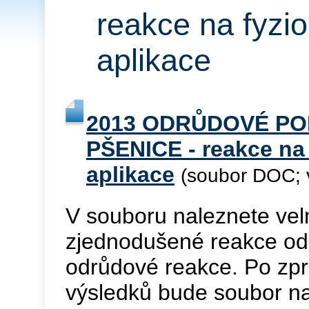
reakce na fyzio
aplikace
2013 ODRŮDOVÉ P
PŠENICE - reakce na 
aplikace
(soubor DOC; v
V souboru naleznete vel
zjednodušené reakce odr
odrůdové reakce. Po zp
výsledků bude soubor n