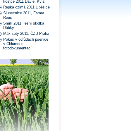
kostce 2011 Davle, Kvíz
Řepka ozimá 2011 Liběšice
Slunecnice 2011, Farma
Rous
Smrk 2011, lesní školka
Důbky
Mák setý 2011, ČZU Praha
Pokus v odrůdách pšenice
v Chlumci s
fotodokumentací