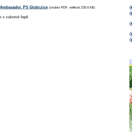
a Ambasador. PS Glubczice
(soubor PDF; velikost 235.6 kB)
s v cukrové řepě.