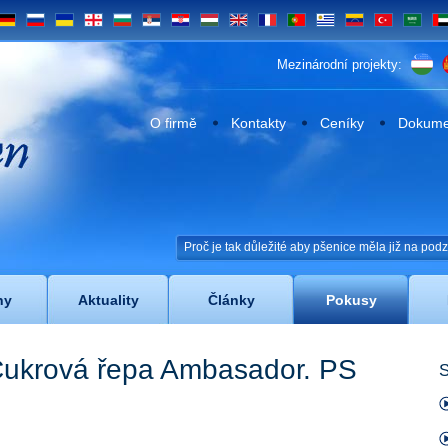
DE
RU
UA
GE
BG
SRB
HR
HU
EN
FR
PT
UY
VE
TR
SA
UA
Mezinárodní projekty:
n
O firmě
Kontakty
Ceníky
Dokumen
Proč je tak důležité aby pšenice měla již na po
ny
Aktuality
Články
Pokusy
Cukrová řepa Ambasador. PS
S