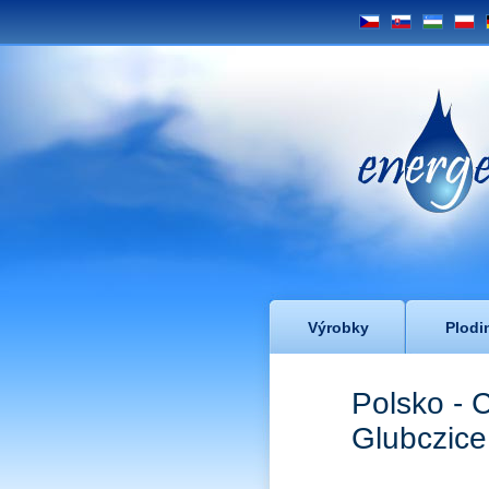
CS
SK
UZ
PL
Energe
Výrobky
Plodi
Polsko - 
Glubczice