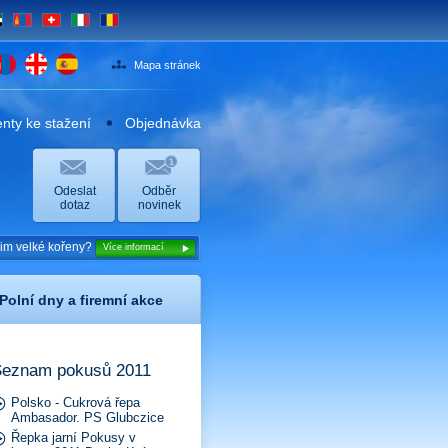
E
MN
CH
IT
RO
Mapa stránek
ty ke stažení
Objednávka
Odeslat
Odběr
dotaz
novinek
dzim velké kořeny?
Více informací
Polní dny a firemní akce
eznam pokusů 2011
Polsko - Cukrová řepa
Ambasador. PS Glubczice
Řepka jarní Pokusy v