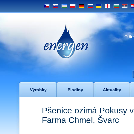
CS
SK
UZ
PL
DE
RU
UA
GE
BG
SRB
H
Energen
O fi
Výrobky
Plodiny
Aktuality
Pšenice ozimá Pokusy v
Farma Chmel, Švarc