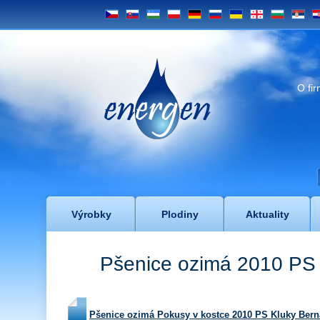
CS
SK
UZ
PL
DE
RU
UA
GE
BG
SRB
H
Energen
O fi
Výrobky
Plodiny
Aktuality
Pšenice ozimá 2010 PS
Pšenice ozimá Pokusy v kostce 2010 PS Kluky Berna