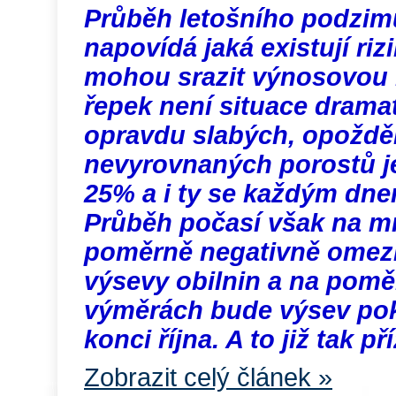
Průběh letošního podzim
napovídá jaká existují rizi
mohou srazit výnosovou 
řepek není situace dramat
opravdu slabých, opoždě
nevyrovnaných porostů je
25% a i ty se každým dne
Průběh počasí však na m
poměrně negativně omezil
výsevy obilnin a na pomě
výměrách bude výsev pok
konci října. A to již tak př
Zobrazit celý článek »