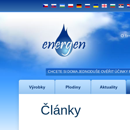
CS
SK
UZ
PL
DE
RU
UA
GE
BG
SRB
H
Energen
O fi
CHCETE SI DOMA JEDNODUŠE OVĚŘIT ÚČINKY 
Výrobky
Plodiny
Aktuality
Články