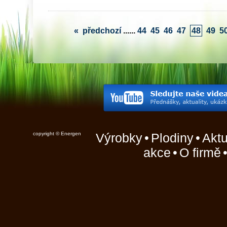
«
předchozí
...
...
44
45
46
47
48
49
5
copyright © Energen
Výrobky
•
Plodiny
•
Aktu
akce
•
O firmě