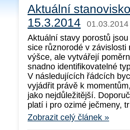
Aktuální stanovisko
15.3.2014
01.03.2014
Aktuální stavy porostů jsou
sice různorodé v závislost
výšce, ale vytvářejí poměrn
snadno identifikovatelné ty
V následujících řádcích by
vyjádřit právě k momentům,
jako nejdůležitější. Doporuč
platí i pro ozimé ječmeny, tri
Zobrazit celý článek »