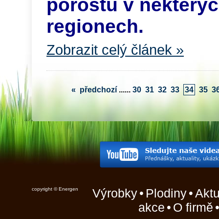
porostů v některý
regionech.
Zobrazit celý článek »
«
předchozí
...
...
30
31
32
33
34
35
3
copyright © Energen
Výrobky
•
Plodiny
•
Aktu
akce
•
O firmě