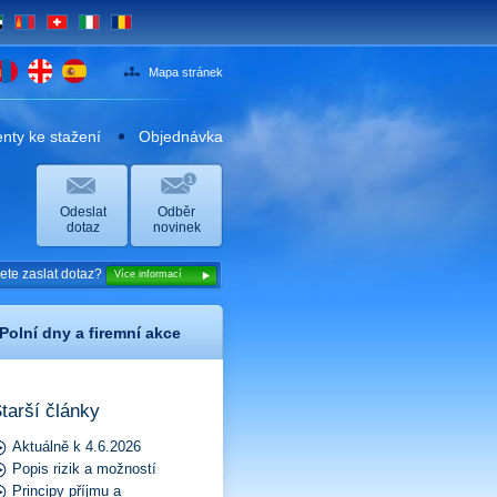
E
MN
CH
IT
RO
Mapa stránek
ty ke stažení
Objednávka
Odeslat
Odběr
dotaz
novinek
žete zaslat dotaz?
Více informací
Polní dny a firemní akce
tarší články
Aktuálně k 4.6.2026
Popis rizik a možností
Principy příjmu a