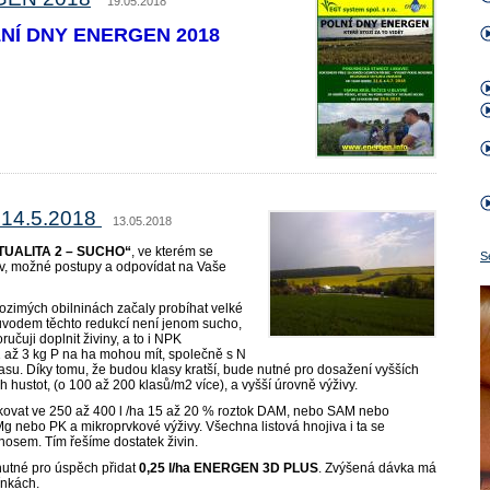
19.05.2018
NÍ DNY ENERGEN 2018
14.5.2018
13.05.2018
TUALITA 2 – SUCHO“
, ve kterém se
S
v, možné postupy a odpovídat na Vaše
ozimých obilninách začaly probíhat velké
ůvodem těchto redukcí není jenom sucho,
ručuji doplnit živiny, a to i NPK
1 až 3 kg P na ha mohou mít, společně s N
lasu. Díky tomu, že budou klasy kratší, bude nutné pro dosažení vyšších
 hustot, (o 100 až 200 klasů/m2 více), a vyšší úrovně výživy.
kovat ve 250 až 400 l /ha 15 až 20 % roztok DAM, nebo SAM nebo
 nebo PK a mikroprvkové výživy. Všechna listová hnojiva i ta se
osem. Tím řešíme dostatek živin.
 nutné pro úspěch přidat
0,25 l/ha ENERGEN 3D PLUS
. Zvýšená dávka má
ínkách.