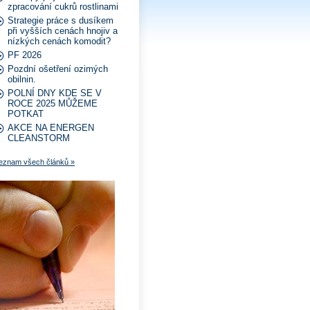
zpracování cukrů rostlinami
Strategie práce s dusíkem
při vyšších cenách hnojiv a
nízkých cenách komodit?
PF 2026
Pozdní ošetření ozimých
obilnin.
POLNÍ DNY KDE SE V
ROCE 2025 MŮŽEME
POTKAT
AKCE NA ENERGEN
CLEANSTORM
eznam všech článků »