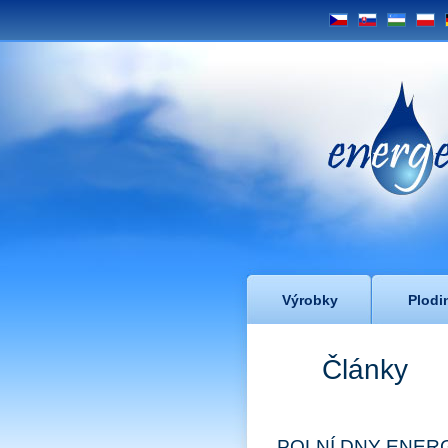
CS
SK
UZ
PL
Energe
Výrobky
Plodi
Články
POLNÍ DNY ENER