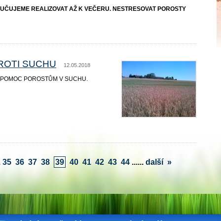
UČUJEME REALIZOVAT AŽ K VEČERU. NESTRESOVAT POROSTY
ROTI SUCHU
12.05.2018
A POMOC POROSTŮM V SUCHU.
.
35
36
37
38
39
40
41
42
43
44
...
...
další
»