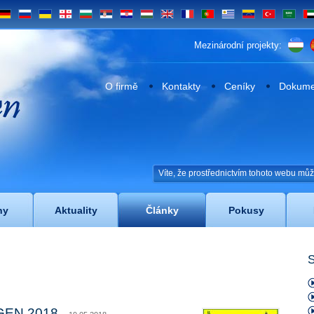
DE
RU
UA
GE
BG
SRB
HR
HU
EN
FR
PT
UY
VE
TR
SA
UA
Mezinárodní projekty:
n
O firmě
Kontakty
Ceníky
Dokumen
Víte, že prostřednictvím tohoto webu mů
ny
Aktuality
Články
Pokusy
S
GEN 2018