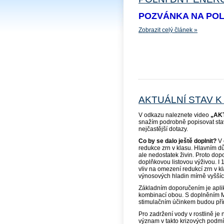
POZVÁNKA NA POL
Zobrazit celý článek »
AKTUÁLNÍ STAV K 
V odkazu naleznete video
„AK
snažím podrobně popisovat sta
nejčastější dotazy.
Co by se dalo ještě doplnit?
V 
redukce zrn v klasu. Hlavním d
ale nedostatek živin. Proto dopo
doplňkovou listovou výživou. I 
vliv na omezení redukcí zrn v k
výnosových hladin mírně vyšších
Základním doporučením je apli
kombinací obou. S doplněním Mg
stimulačním účinkem budou přín
Pro zadržení vody v rostlině je
význam v takto krizových podm