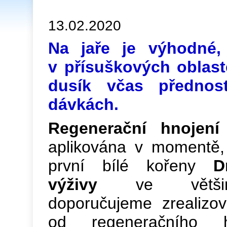
13.02.2020
Na jaře je výhodné,
v přísuškových oblast
dusík včas předno
dávkách.
Regenerační hnojen
aplikována v momentě,
první bílé kořeny
D
výživy
ve většin
doporučujeme zrealizo
od regeneračního h