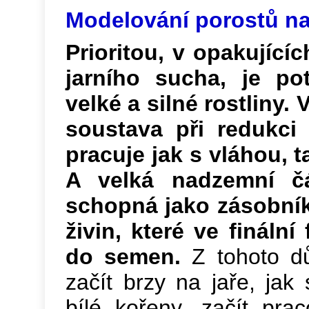
Modelování porostů na 
Prioritou, v opakující
jarního sucha, je pot
velké a silné rostliny.
soustava při redukci
pracuje jak s vláhou, t
A velká nadzemní čá
schopná jako zásobník
živin, které ve finální
do semen.
Z tohoto dů
začít brzy na jaře, jak 
bílé kořeny, začít pra