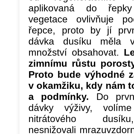
aplikovaná do řepk
vegetace ovlivňuje po
řepce, proto by jí pr
dávka dusíku měla v
množství obsahovat.
Le
zimnímu růstu porosty
Proto bude výhodné za
v okamžiku, kdy nám t
a podmínky.
Do prvn
dávky výživy, volím
nitrátového dusí
nesnižovali mrazuvzdor