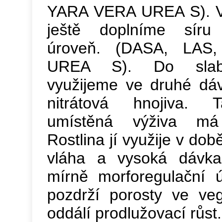
YARA VERA UREA S). V
ještě doplníme síru
úroveň. (DASA, LA
UREA S). Do slabš
využijeme ve druhé dá
nitrátová hnojiva. 
umístěná výživa má
Rostlina jí využije v dob
vláha a vysoká dávk
mírně morforegulační ú
pozdrží porosty ve veg
oddálí prodlužovací růst.