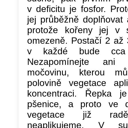
v deficitu je fosfor. Pr
jej průběžně doplňovat a
protože kořeny jej v s
omezeně. Postačí 2 až 
v každé bude cca
Nezapomínejte ani
močovinu, kterou mů
polovině vegetace ap
koncentraci. Řepka je 
pšenice, a proto ve d
vegetace již radě
neaplikujeme. V s