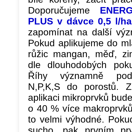
Doporučujeme
ENER
PLUS v dávce 0,5 l/h
zapomínat na další vý
Pokud aplikujeme do ml
růžic mangan, měď, zi
dle dlouhodobých poku
Říhy významně podp
N,P,K,S do porostů. 
aplikaci mikroprvků bude
o 40 % více makroprvků
to velmi výhodné. Pokud
sucho, pak prvním prv