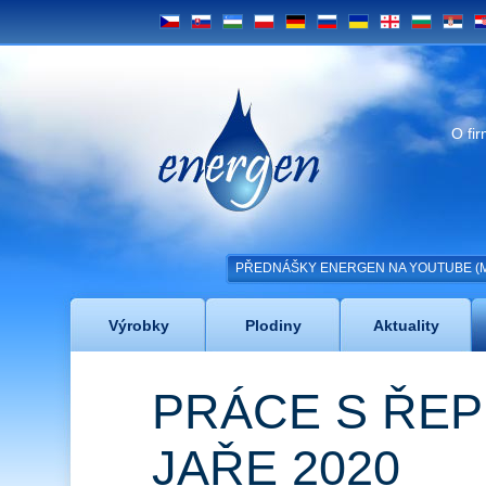
CS
SK
UZ
PL
DE
RU
UA
GE
BG
SRB
H
Energen
O fi
PŘEDNÁŠKY ENERGEN NA YOUTUBE (MAC
Výrobky
Plodiny
Aktuality
PRÁCE S ŘE
JAŘE 2020