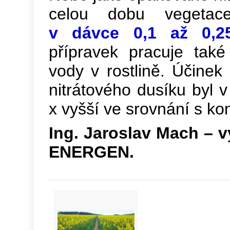
celou dobu vegetac
v dávce 0,1 až 0,25
přípravek pracuje tak
vody v rostlině. Účine
nitrátového dusíku byl 
x vyšší ve srovnání s kon
Ing. Jaroslav Mach – v
ENERGEN.