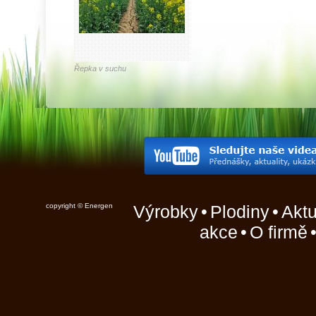
Řepka v suchu
copyright © Energen
Výrobky
•
Plodiny
•
Aktu
akce
•
O firmě