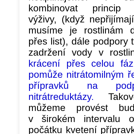
kombinovat princip 
výživy, (když nepřijímaj
musíme je rostlinám d
přes list), dále podpory
zadržení vody v rostl
krácení přes celou fáz
pomůže nitrátomilným ř
přípravků na podp
nitrátreduktázy.
Takov
můžeme provést buď
v širokém intervalu 
počátku kvetení příprav