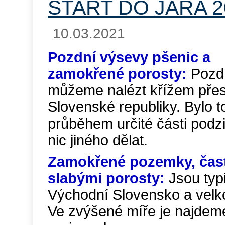
START DO JARA 2
10.03.2021
Pozdní výsevy pšenic a
zamokřené porosty:
Pozdn
můžeme nalézt křížem přes
Slovenské republiky. Bylo
průběhem určité části podz
nic jiného dělat.
Zamokřené pozemky, čast
slabými porosty:
Jsou typ
Východní Slovensko a velk
Ve zvýšené míře je najdem