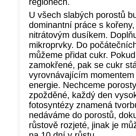
regionech.
U všech slabých porostů b
dominantní práce s kořeny,
nitrátovým dusíkem. Doplňu
mikroprvky. Do počátečních
můžeme přidat cukr. Pokud
zamokřené, pak se cukr st
vyrovnávajícím momentem k
energie. Nechceme porosty
zpožděné, každý den vyso
fotosyntézy znamená tvor
nedáváme do porostů, dok
růstově rozjeté, jinak je mů
na 10 dní v růstu.