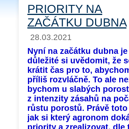
PRIORITY NA
ZAČÁTKU DUBNA
28.03.2021
Nyní na začátku dubna je
důležité si uvědomit, že 
krátit čas pro to, abychom
příliš rozvláčně. To ale 
bychom u slabých porostů
z intenzity zásahů na poč
růstu porostů. Právě toto
jak si který agronom dok
priority a zrealizovat, dle