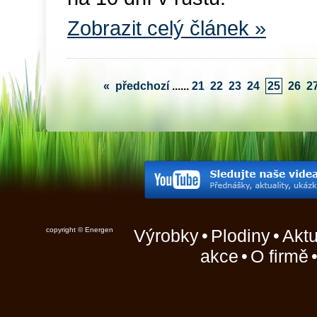
Zobrazit celý článek »
«
předchozí
...
...
21
22
23
24
25
26
2
copyright © Energen
Výrobky
•
Plodiny
•
Aktu
akce
•
O firmě