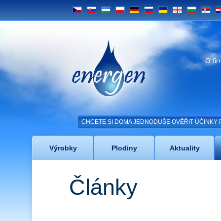
CS
SK
UZ
PL
DE
RU
UA
GE
BG
SRB
H
Energen
O fi
CHCETE SI DOMA JEDNODUŠE OVĚŘIT ÚČINKY 
Výrobky
Plodiny
Aktuality
Články