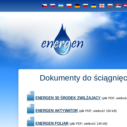
CS
SK
UZ
PL
DE
RU
UA
GE
BG
SRB
H
Energen
Dokumenty do ściągnięc
ENERGEN 3D ŚRODEK ZWILŻAJĄCY
(plik PDF; wielko
ENERGEN AKTYWATOR
(plik PDF; wielkość 160 kB)
ENERGEN FOLIAR
(plik PDF; wielkość 145 kB)