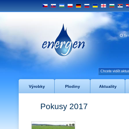
CS
SK
UZ
PL
DE
RU
UA
GE
BG
SRB
H
Energen
O fi
Chcete vidět akt
Výrobky
Plodiny
Aktuality
Pokusy 2017