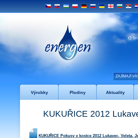
CS
SK
UZ
PL
DE
RU
UA
GE
BG
SRB
H
Energen
O fi
ZAJÍMAJÍ V
Výrobky
Plodiny
Aktuality
KUKUŘICE 2012 Lukav
KUKUŘICE Pokusy v kostce 2012 Lukavec, Veleta, J