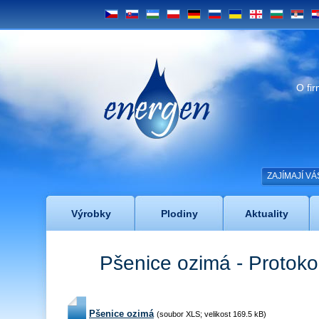
CS
SK
UZ
PL
DE
RU
UA
GE
BG
SRB
H
Energen
O fi
ZAJÍMAJÍ V
Výrobky
Plodiny
Aktuality
Pšenice ozimá - Protoko
Pšenice ozimá
(soubor XLS; velikost 169.5 kB)