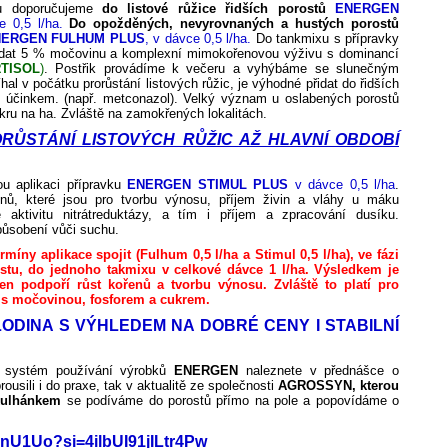
tu doporučujeme
do listové růžice řidších porostů
ENERGEN
 0,5 l/ha.
Do opožděných, nevyrovnaných a hustých porostů
ERGEN FULHUM PLUS
, v dávce 0,5 l/ha.
Do tankmixu s přípravky
dat 5 % močovinu a komplexní mimokořenovou výživu s dominancí
TISOL
)
. Postřik provádíme k večeru a vyhýbáme se slunečným
al v počátku prorůstání listových růžic, je výhodné přidat do řidších
ím účinkem. (např. metconazol). Velký význam u oslabených porostů
ukru na ha. Zvláště na zamokřených lokalitách.
RŮSTÁNÍ LISTOVÝCH RŮŽIC AŽ HLAVNÍ OBDOBÍ
u aplikaci přípravku
ENERGEN STIMUL PLUS
v dávce 0,5 l/ha
.
řenů, které jsou pro tvorbu výnosu, příjem živin a vláhy u máku
e aktivitu nitrátreduktázy, a tím i příjem a zpracování dusíku.
působení vůči suchu.
rmíny aplikace spojit (Fulhum 0,5 l/ha a Stimul 0,5 l/ha), ve fázi
stu, do jednoho takmixu v celkové dávce 1 l/ha. Výsledkem je
Ten podpoří růst kořenů a tvorbu výnosu. Zvláště to platí pro
 s močovinou, fosforem a cukrem.
ODINA S VÝHLEDEM NA DOBRÉ CENY I STABILNÍ
ý systém používání výrobků
ENERGEN
naleznete v přednášce o
usili i do praxe, tak v aktualitě ze společnosti
AGROSSYN, kterou
Kulhánkem
se podíváme do porostů přímo na pole a popovídáme o
vGnU1Uo?si=4ilbUI91jILtr4Pw