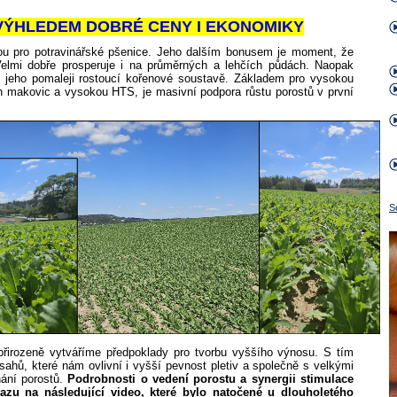
 VÝHLEDEM DOBRÉ CENY I EKONOMIKY
nou pro potravinářské pšenice. Jeho dalším bonusem je moment, že
Velmi dobře prosperuje i na průměrných a lehčích půdách. Naopak
 jeho pomaleji rostoucí kořenové soustavě. Základem pro vysokou
h makovic a vysokou HTS, je masivní podpora růstu porostů v první
S
 přirozeně vytváříme předpoklady pro tvorbu vyššího výnosu. S tím
ásahů, které nám ovlivní i vyšší pevnost pletiv a společně s velkými
ání porostů.
Podrobnosti o vedení porostu a synergii stimulace
azu na následující video, které bylo natočené u dlouholetého