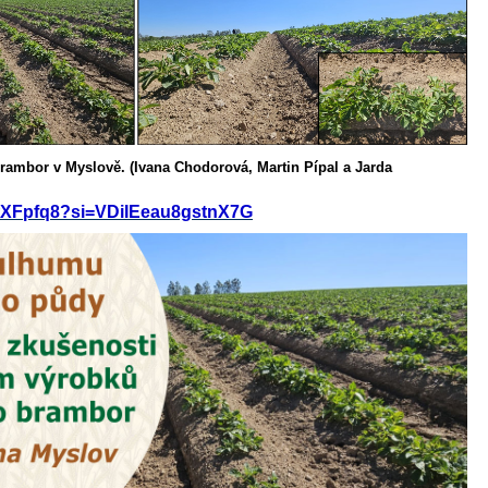
rambor v Myslově. (Ivana Chodorová, Martin Pípal a Jarda
gtXFpfq8?si=VDiIEeau8gstnX7G