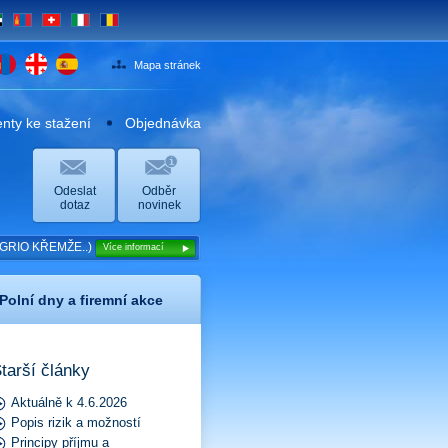
E
MN
CH
IT
RO
Mapa stránek
ty ke stažení
Objednávka
Odeslat
Odběr
dotaz
novinek
GRIO KŘEMŽE..)
Více informací
Polní dny a firemní akce
tarší články
Aktuálně k 4.6.2026
Popis rizik a možností
Principy příjmu a