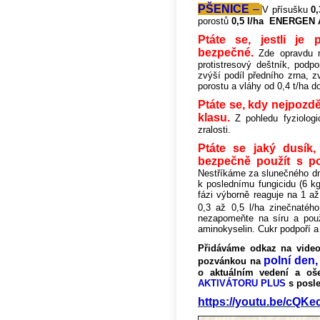
PŠENICE
–
V přísušku
0
porostů
0,5 l/ha ENERGEN
Ptáte se, jestli j
bezpečné.
Zde opravdu n
protistresový deštník, podp
zvýší podíl předního zrna, z
porostu a vláhy od 0,4 t/ha d
Ptáte se, kdy nejpozd
klasu.
Z pohledu fyziolog
zralosti.
Ptáte se jaký dusík,
bezpečně použít s p
Nestříkáme za slunečného d
k poslednímu fungicidu (6 k
fázi výborně reaguje na 1 a
0,3 až 0,5 l/ha zinečnatéh
nezapomeňte na síru a použi
aminokyselin. Cukr podpoří a
Přidáváme odkaz na vide
polní den,
pozvánkou na
o aktuálním vedení a oš
AKTIVÁTORU PLUS
s posl
https://youtu.be/cQ