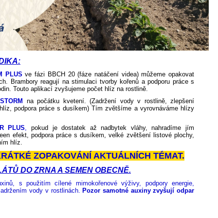
IKA:
M PLUS
ve fázi BBCH 20 (fáze natáčení videa) můžeme opakovat
ch. Brambory reagují na stimulaci tvorby kořenů a podporu práce s
in. Touto aplikací zvyšujeme počet hlíz na rostlině.
NSTORM
na počátku kvetení. (Zadržení vody v rostlině, zlepšení
 hlíz, podpora práce s dusíkem) Tím zvětšíme a vyrovnáváme hlízy
ÁR PLUS
,
pokud je dostatek až nadbytek vláhy, nahradíme jím
 efekt, podpora práce s dusíkem, velké zvětšení listové plochy,
ím hlíz.
KRÁTKÉ ZOPAKOVÁNÍ AKTUÁLNÍCH TÉMAT.
LÁTŮ DO ZRNA A SEMEN OBECNĚ.
xinů, s použitím cílené mimokořenové výživy, podpory energie,
adržením vody v rostlinách.
Pozor samotné auxiny zvyšují odpar