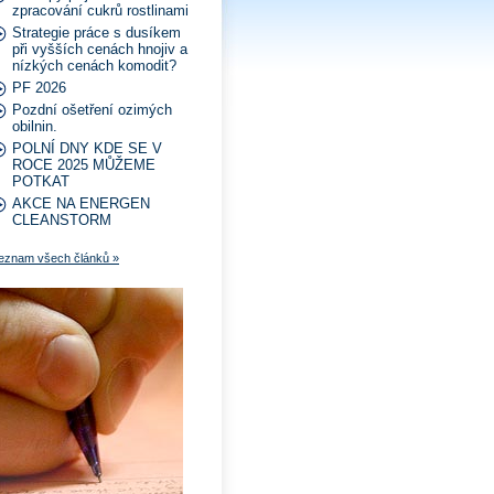
zpracování cukrů rostlinami
Strategie práce s dusíkem
při vyšších cenách hnojiv a
nízkých cenách komodit?
PF 2026
Pozdní ošetření ozimých
obilnin.
POLNÍ DNY KDE SE V
ROCE 2025 MŮŽEME
POTKAT
AKCE NA ENERGEN
CLEANSTORM
eznam všech článků »