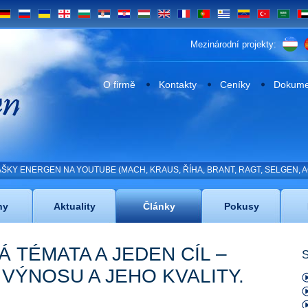
DE
RU
UA
GE
BG
SRB
HR
HU
EN
FR
PT
UY
VE
TR
SA
UA
Mezinárodní projekty:
n
O firmě
Kontakty
Ceníky
Dokumen
KY ENERGEN NA YOUTUBE (MACH, KRAUS, ŘÍHA, BRANT, RAGT, SELGEN, A
ny
Aktuality
Články
Pokusy
 TÉMATA A JEDEN CÍL –
S
 VÝNOSU A JEHO KVALITY.