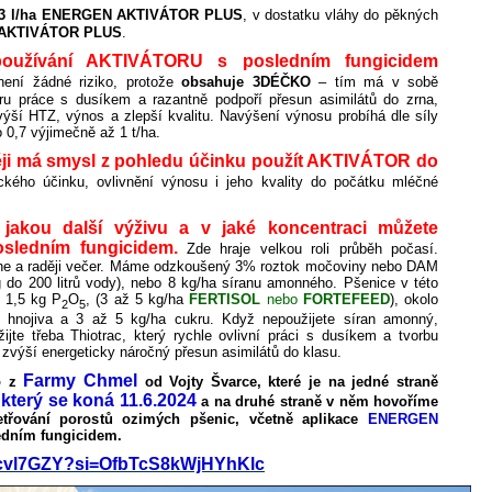
,3 l/ha ENERGEN AKTIVÁTOR PLUS
, v dostatku vláhy do pěkných
 AKTIVÁTOR PLUS
.
e používání AKTIVÁTORU s posledním fungicidem
ení žádné riziko, protože
obsahuje
3DÉČKO
– tím má v sobě
oru práce s dusíkem a razantně podpoří přesun asimilátů do zrna,
výší HTZ, výnos a zlepší kvalitu. Navýšení výnosu probíhá dle síly
o 0,7 výjimečně až 1 t/ha.
ěji má smysl z pohledu účinku použít AKTIVÁTOR do
ického účinku, ovlivnění výnosu i jeho kvality do počátku mléčné
 jakou další výživu a v jaké koncentraci můžete
osledním fungicidem.
Zde hraje velkou roli průběh počasí.
ne a raději večer. Máme odzkoušený 3% roztok močoviny nebo DAM
g do 200 litrů vody), nebo 8 kg/ha síranu amonného. Pšenice v této
ž 1,5 kg P
O
, (3 až 5 kg/ha
FERTISOL
nebo
FORTEFEED
), okolo
2
5
o hnojiva a 3 až 5 kg/ha cukru. Když nepoužijete síran amonný,
jte třeba Thiotrac, který rychle ovlivní práci s dusíkem a tvorbu
 zvýší energeticky náročný přesun asimilátů do klasu.
Farmy Chmel
o z
od Vojty Švarce, které je na jedné straně
 který se koná 11.6.2024
a na druhé straně v něm hovoříme
etřování porostů ozimých pšenic, včetně aplikace
ENERGEN
edním fungicidem.
Kecvl7GZY?si=OfbTcS8kWjHYhKlc