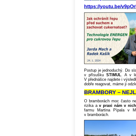
https://youtu.be/v9p
Postup je jednoduchý. Do sl
v přísušku
STIMUL
. A v 
V přednášce najdete i výsledk
dobře reagovat, máme ji odz
BRAMBORY – NEJL
O bramborách moc často nem
rizika a
v praxi nám v nic
farmu Martina Pípala v M
v bramborách.