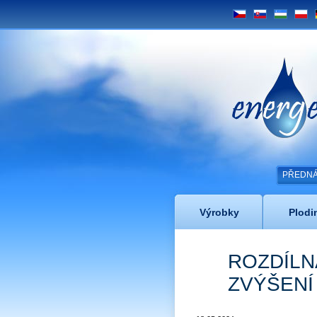
CS
SK
UZ
PL
Energe
PŘEDNÁŠ
Výrobky
Plodi
ROZDÍLNÁ
ZVÝŠENÍ