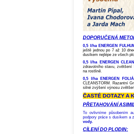
DOPORUČENÁ METOD
0,5 l/ha ENERGEN FULHU
ještě jednou po 7 až 10 dne
dusíkem nejlépe ze všech plod
0,5 l/ha ENERGEN CLEA
zdravotního stavu, zvětšení
na rostlině.
0,5 l/ha ENERGEN FOLI
CLEANSTORM. Razantní Green
silné zvýšení výnosu zvětšen
ČASTÉ DOTAZY A 
PŘETAHOVÁNÍ ASIMI
To ovlivníme působením au
podpory práce s dusíkem a z
vody.
CÍLENÍ DO PLODIN: