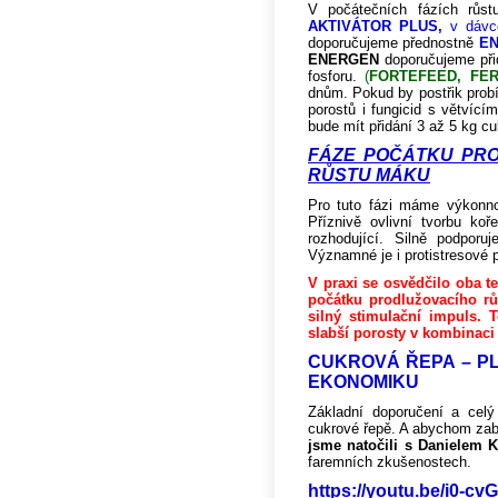
V počátečních fázích růs
AKTIVÁTOR PLUS,
v dávce
doporučujeme přednostně
EN
ENERGEN
doporučujeme při
fosforu.
(
FORTEFEED, FER
dnům. Pokud by postřik probíh
porostů i fungicid s větvíc
bude mít přidání 3 až 5 kg c
FÁZE POČÁTKU PRO
RŮSTU MÁKU
Pro tuto fázi máme výkonno
Příznivě ovlivní tvorbu ko
rozhodující. Silně podporuj
Významné je i protistresové 
V praxi se osvědčilo oba te
počátku prodlužovacího rů
silný stimulační impuls. 
slabší porosty v kombinaci
CUKROVÁ ŘEPA – PL
EKONOMIKU
Základní doporučení a cel
cukrové řepě. A abychom zabro
jsme natočili s Danielem 
faremních zkušenostech.
https://youtu.be/i0-c