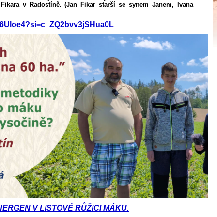
Fikara v Radostíně. (Jan Fikar starší se synem Janem, Ivana
2I6Uloe4?si=c_ZQ2bvv3jSHua0L
ERGEN V LISTOVÉ RŮŽICI MÁKU.