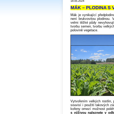
18.05.2024
MÁK – PLODINA S
Mák je vynikající předplodi
není brukvovitou plodinou. 
velmi těžké půdy nevyhovují
tvorbu semen, tvorbu velkýc
polovině vegetace.
Vytvořením velkých rostlin,
souvisí i použití takových z
kořeny omezí možnost poléh
s výživou naleznete v odk