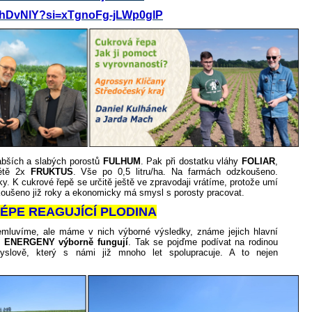
OrhDvNlY?si=xTgnoFg-jLWp0glP
abších a slabých porostů
FULHUM
. Pak při dostatku vláhy
FOLIAR
,
létě 2x
FRUKTUS
. Vše po 0,5 litru/ha. Na farmách odzkoušeno.
y. K cukrové řepě se určitě ještě ve zpravodaji vrátíme, protože umí
koušeno již roky a ekonomicky má smysl s porosty pracovat.
ÉPE REAGUJÍCÍ PLODINA
luvíme, ale máme v nich výborné výsledky, známe jejich hlavní
h ENERGENY výborně fungují
. Tak se pojďme podívat na rodinou
yslově, který s námi již mnoho let spolupracuje. A to nejen