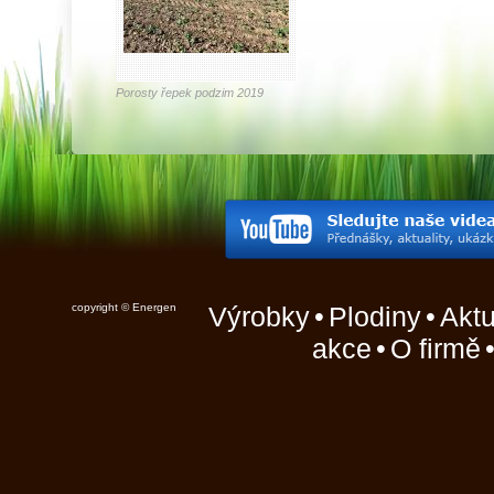
Porosty řepek podzim 2019
copyright © Energen
Výrobky
•
Plodiny
•
Aktu
akce
•
O firmě