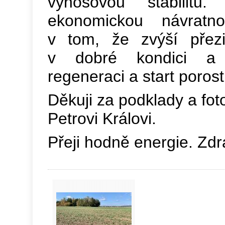
výnosovou stabilitu
ekonomickou návratn
v tom, že zvýší přezi
v dobré kondici a u
regeneraci a start porost
Děkuji za podklady a fo
Petrovi Královi.
Přeji hodně energie. Zd