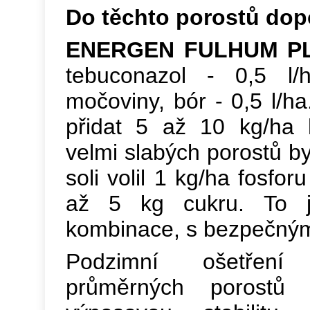
Do těchto porostů do
ENERGEN FULHUM P
tebuconazol - 0,5 l
močoviny, bór - 0,5 l/
přidat 5 až 10 kg/ha 
velmi slabých porostů b
soli volil 1 kg/ha fosfo
až 5 kg cukru. To j
kombinace, s bezpečný
Podzimní ošetřen
průměrných porostů 