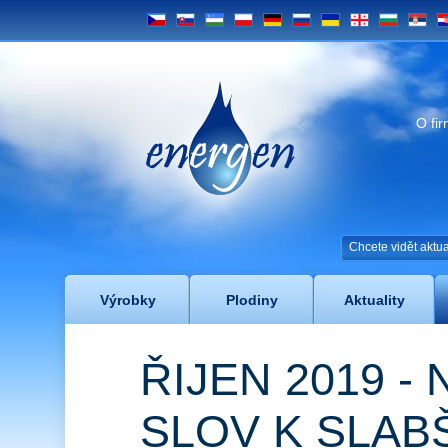
CS
SK
UZ
PL
DE
RU
UA
GE
BG
SRB
H
Energen
O fi
Chcete vidět akt
Výrobky
Plodiny
Aktuality
ŘIJEN 2019 -
SLOV K SLAB