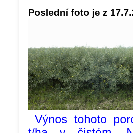
Poslední foto je z 17.7
Výnos tohoto poro
t/ha v čistém. N