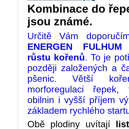
Kombinace do řepe
jsou známé.
Určitě Vám doporučí
ENERGEN FULHUM 
růstu kořenů
. To je po
později založených a č
pšenic. Větší koře
morforegulaci řepek, 
obilnin i vyšší příjem v
základem rychlého startu
Obě plodiny uvítají
li