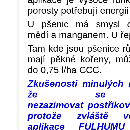
porosty potřebují energii
U pšenic má smysl do
mědí a manganem. U ře
Tam kde jsou pšenice rů
mají pěkné kořeny, mů
do 0,75 l/ha CCC.
Zkušenosti minulých l
že se vy
nezazimovat postřikova
protože zvláště v
aplikace FULHU