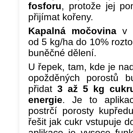
fosforu
, protože jej po
přijímat kořeny.
Kapalná močovina
v 
od 5 kg/ha do 10% rozto
buněčné dělení.
U řepek, tam, kde je na
opožděných porostů b
přidat
3 až 5 kg cukr
energie
. Je to aplika
postrčí porosty kupřed
řešit jak cukr vstupuje do
aplikace je vysoce fun