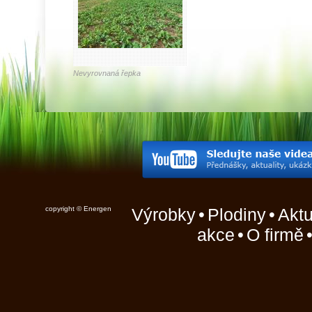
Nevyrovnaná řepka
copyright © Energen
Výrobky
•
Plodiny
•
Aktu
akce
•
O firmě