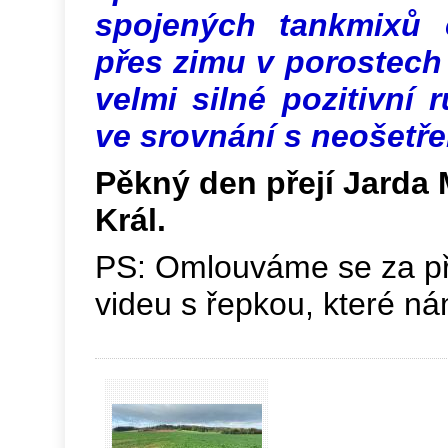
spojených tankmixů 
přes zimu v porostech
velmi silné pozitivní 
ve srovnání s neošetř
Pěkný den přejí Jarda 
Král.
PS: Omlouváme se za př
videu s řepkou, které ná