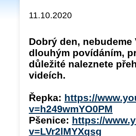
11.10.2020
Dobrý den, nebudeme V
dlouhým povídáním, pr
důležité naleznete pře
videích.
Řepka:
https://www.y
v=h249wmYO0PM
Pšenice:
https://www.
v=LVr2lMYXqsg