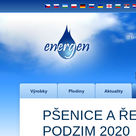
CS
SK
UZ
PL
DE
RU
UA
GE
BG
SRB
H
Energen
O fi
Výrobky
Plodiny
Aktuality
PŠENICE A ŘE
PODZIM 2020