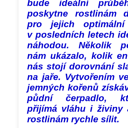
bude ideální průběh
poskytne rostlinám 
pro jejich optimáln
v posledních letech id
náhodou. Několik po
nám ukázalo, kolik en
nás stojí dorovnání s
na jaře. Vytvořením v
jemných kořenů získ
půdní čerpadlo, kt
přijímá vláhu i živin
rostlinám rychle sílit.