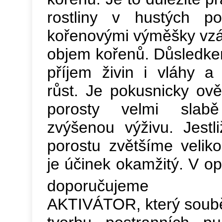
rostliny v hustých po
kořenovými výměšky vzá
objem kořenů. Důsledke
příjem živin i vláhy a
růst. Je pokusnicky ov
porosty velmi slab
zvýšenou výživu. Jestl
porostu zvětšíme velik
je účinek okamžitý. V 
doporučujeme
AKTIVÁTOR, který soub