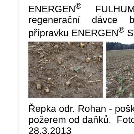
®
ENERGEN
FULHU
regenerační dávce b
®
přípravku ENERGEN
S
Řepka odr. Rohan - poš
požerem od daňků. Fot
28.3.2013