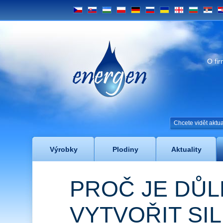
CS
SK
UZ
PL
DE
RU
UA
GE
BG
SRB
H
Energen
O fi
Chcete vidět akt
Výrobky
Plodiny
Aktuality
PROČ JE DŮL
VYTVOŘIT SI