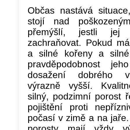
Občas nastává situace
stojí nad poškozený
přemýšlí, jestli je
zachraňovat. Pokud má
a silné kořeny a siln
pravděpodobnost jeh
dosažení dobrého v
výrazně vyšší. Kvalit
silný, podzimní porost 
pojištění proti nepříz
počasí v zimě a na jaře. 
porosty mají vždy výr