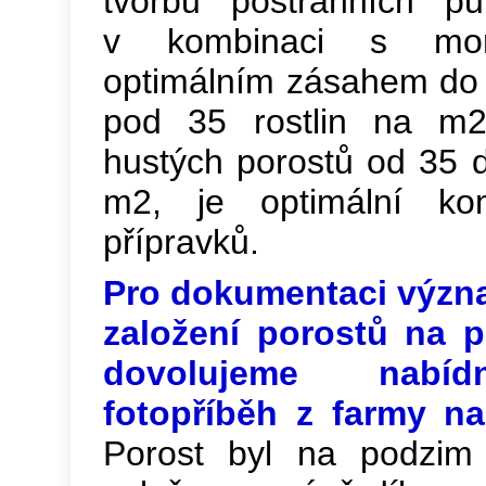
tvorbu postranních p
v kombinaci s morf
optimálním zásahem do 
pod 35 rostlin na m
hustých porostů od 35 d
m2, je optimální ko
přípravků.
Pro dokumentaci význa
založení porostů na 
dovolujeme nabíd
fotopříběh z farmy na
Porost byl na podzim 