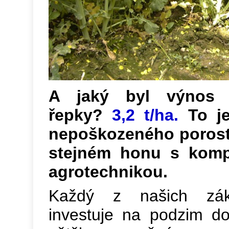
A jaký byl výnos 
řepky?
3,2 t/ha.
To j
nepoškozeného porostu
stejném honu s komp
agrotechnikou.
Každý z našich záka
investuje na podzim do