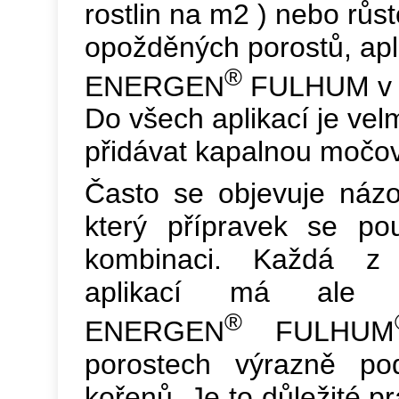
rostlin na m2 ) nebo růs
opožděných porostů, apl
®
ENERGEN
FULHUM v d
Do všech aplikací je ve
přidávat kapalnou močov
Často se objevuje názo
který přípravek se po
kombinaci. Každá z 
aplikací má ale s
®
ENERGEN
FULHUM
porostech výrazně pod
kořenů. Je to důležité pr