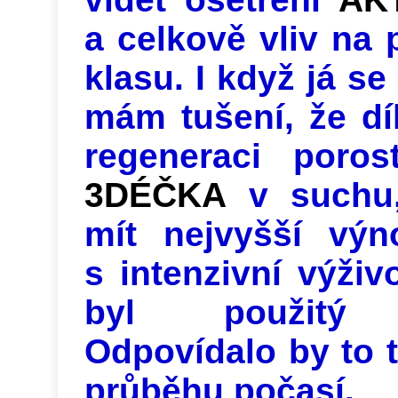
a celkově vliv na 
klasu. I když já se
mám tušení, že d
regeneraci poros
3DÉČKA
v suchu,
mít nejvyšší výn
s intenzivní výži
byl použi
Odpovídalo by to t
průběhu počasí.