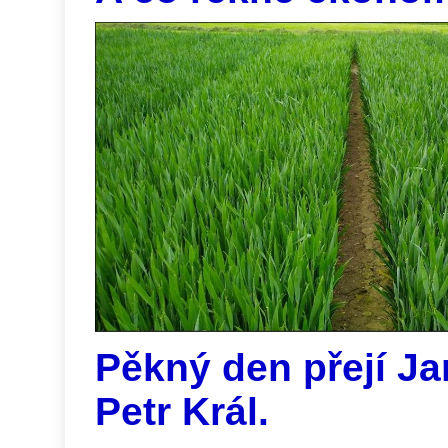
Pěkný den přejí J
Petr Král.