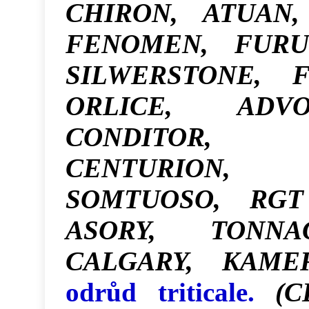
CHIRON, ATUAN,
FENOMEN, FURU
SILWERSTONE, F
ORLICE, ADV
CONDITOR, 
CENTURION, 
SOMTUOSO, RGT
ASORY, TONN
CALGARY, KAME
odrůd triticale.
(C