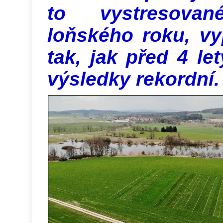
to vystresovan
loňského roku, vy
tak, jak před 4 let
výsledky rekordní.