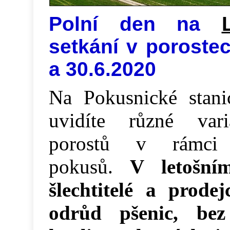
Polní den na
setkání v poroste
a 30.6.2020
Na Pokusnické stani
uvidíte různé var
porostů v rámci 
pokusů.
V letošn
šlechtitelé a prodej
odrůd pšenic, be