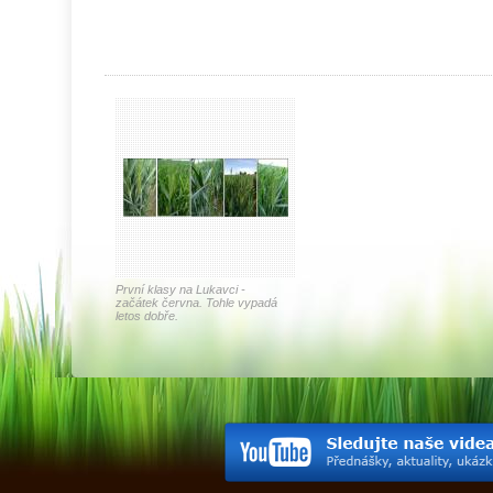
První klasy na Lukavci -
začátek června. Tohle vypadá
letos dobře.