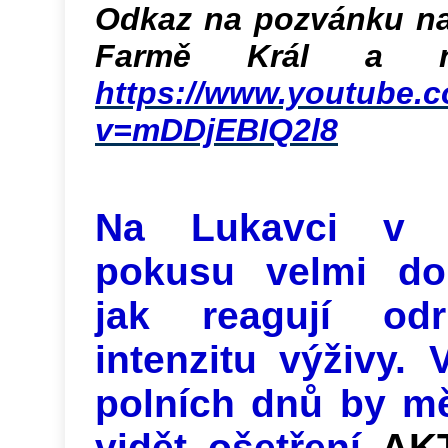
Odkaz na pozvánku na
Farmě Král a n
https://www.youtube.
v=mDDjEBIQ2l8
Na Lukavci v 
pokusu velmi dob
jak reagují o
intenzitu výživy.
polních dnů by mě
vidět ošetření
AK