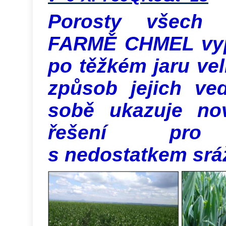
Porosty všech 
FARMĚ CHMEL vypa
po těžkém jaru ve
způsob jejich ve
sobě ukazuje no
řešení pro 
s nedostatkem srá