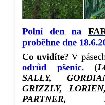
Polní den na
FA
proběhne dne 18.6.2
Co uvidíte?
V pásech
odrůd pšenic.
(
L
SALLY, GORDIA
GRIZZLY, LORIEN
PARTNER, BA