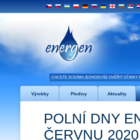
CS
SK
UZ
PL
DE
RU
UA
GE
BG
SRB
H
Energen
O fi
CHCETE SI DOMA JEDNODUŠE OVĚŘIT ÚČINKY 
Výrobky
Plodiny
Aktuality
POLNÍ DNY E
ČERVNU 2020