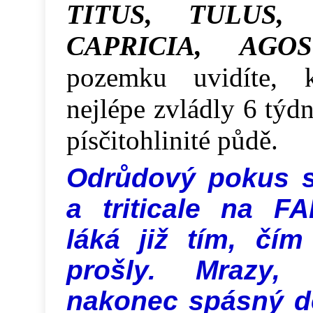
TITUS, TULUS, 
CAPRICIA, AGOST
pozemku uvidíte, 
nejlépe zvládly 6 týd
písčitohlinité půdě.
Odrůdový pokus s
a triticale na 
láká již tím, čím
prošly. Mrazy,
nakonec spásný d