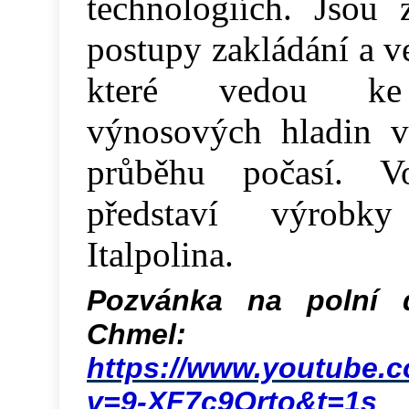
technologiích. Jsou
postupy zakládání a v
které vedou ke s
výnosových hladin v
průběhu počasí. V
představí výrobky
Italpolina.
Pozvánka na polní
Chmel:
https://www.youtube.
v=9-XF7c9Qrto&t=1s