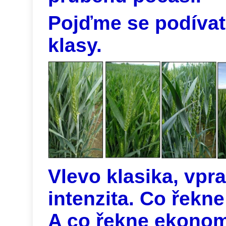
Pojďme se podívat
klasy.
Vlevo klasika, vpr
intenzita. Co řekn
A co řekne ekono