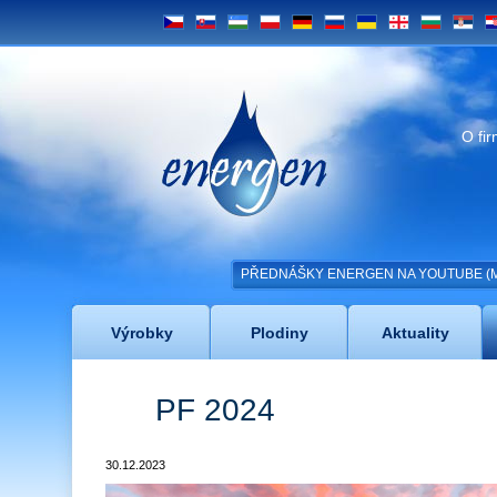
CS
SK
UZ
PL
DE
RU
UA
GE
BG
SRB
H
Energen
O fi
PŘEDNÁŠKY ENERGEN NA YOUTUBE (MAC
Výrobky
Plodiny
Aktuality
PF 2024
30.12.2023