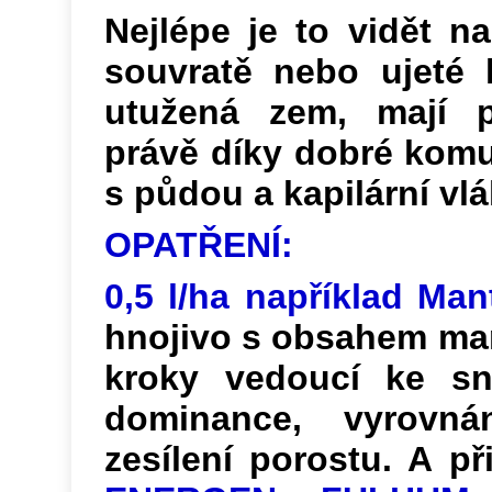
Nejlépe je to vidět n
souvratě nebo ujeté k
utužená zem, mají p
právě díky dobré komu
s půdou a kapilární vl
OPATŘENÍ:
0,5 l/ha například Man
hnojivo s obsahem man
kroky vedoucí ke sní
dominance, vyrovn
zesílení porostu. A p