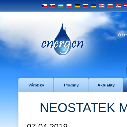
CS
SK
UZ
PL
DE
RU
UA
GE
BG
SRB
H
Energen
O fi
Výrobky
Plodiny
Aktuality
NEOSTATEK 
07.04.2019