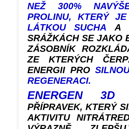
NEŽ
300% NAVÝŠ
PROLINU, KTERÝ J
LÁTKOU SUCHA
A P
SRÁŽKÁCH SE JAKO 
ZÁSOBNÍK ROZKLÁD
ZE KTERÝCH ČERP
ENERGII PRO
SILNO
REGENERACI.
ENERGEN 3
PŘÍPRAVEK, KTERÝ S
AKTIVITU NITRÁTRE
VÝRAZNĚ ZLEPŠU