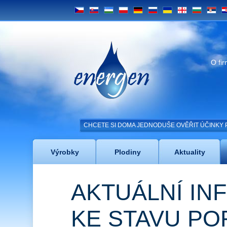
CS
SK
UZ
PL
DE
RU
UA
GE
BG
SRB
H
Energen
O fi
CHCETE SI DOMA JEDNODUŠE OVĚŘIT ÚČINKY 
Výrobky
Plodiny
Aktuality
AKTUÁLNÍ I
KE STAVU PO