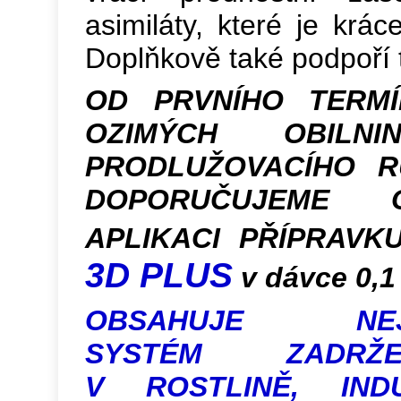
asimiláty, které je krá
Doplňkově také podpoří 
OD PRVNÍHO TERMÍ
OZIMÝCH OBIL
PRODLUŽOVACÍHO R
DOPORUČUJEME O
APLIKACI PŘÍPRAV
3D PLUS
v dávce 0,1 
OBSAHUJE NEJV
SYSTÉM ZADRŽ
V ROSTLINĚ
, IND