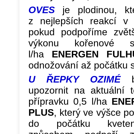
OVES
je plodinou, k
z nejlepších reakcí v
pokud podpoříme zvět
výkonu kořenové s
l/ha
ENERGEN FULH
odnožování až počátku 
U ŘEPKY OZIMÉ
by
upozornit na aktuální 
přípravku 0,5 l/ha
ENE
PLUS
, který ve výšce p
do počátku kveten