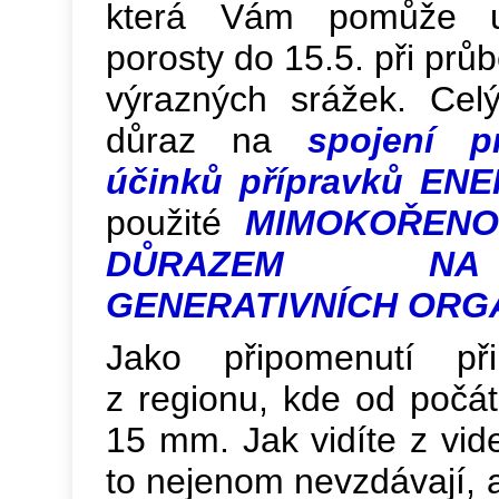
která Vám pomůže ud
porosty do 15.5. při prů
výrazných srážek. Cel
důraz na
spojení pr
účinků
přípravků EN
použité
MIMOKOŘENO
DŮRAZEM N
GENERATIVNÍCH ORG
Jako připomenutí př
z regionu, kde od počá
15 mm. Jak vidíte z vi
to nejenom nevzdávají, a