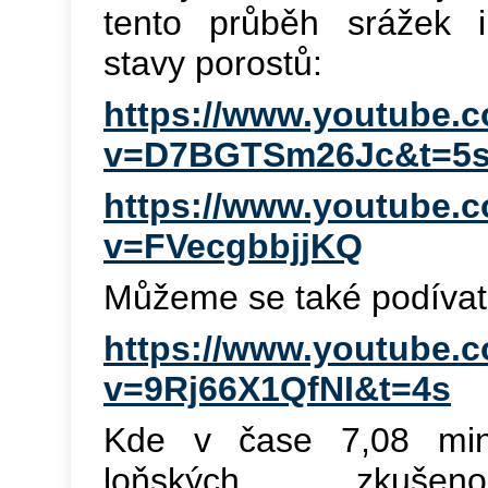
tento průběh srážek i
stavy porostů:
https://www.youtube.
v=D7BGTSm26Jc&t=5
https://www.youtube.
v=FVecgbbjjKQ
Můžeme se také podívat
https://www.youtube.
v=9Rj66X1QfNI&t=4s
Kde v čase 7,08 mi
loňských zkuše