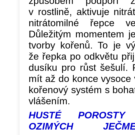
způsobem podpoří z
v rostlině, aktivuje nitr
nitrátomilné řepce ve
Důležitým momentem je
tvorby kořenů. To je v
že řepka po odkvětu při
dusíku pro růst šešulí. 
mít až do konce vysoce 
kořenový systém s boh
vlášením.
HUSTÉ POROSTY
OZIMÝCH JEČ