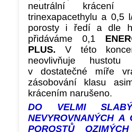
neutrální krácen
trinexapacethylu a 0,5 
porosty i ředí a dle h
přidáváme 0,1
ENER
PLUS.
V této konce
neovlivňuje hustotu
v dostatečné míře vra
zásobování klasu asimi
krácením narušeno.
DO VELMI SLABÝ
NEVYROVNANÝCH A 
POROSTŮ OZIMÝCH