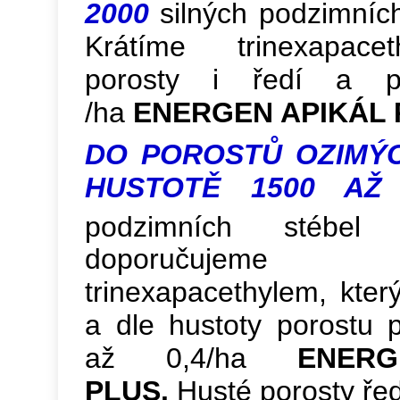
2000
silných podzimníc
Krátíme trinexapace
porosty i ředí a p
/ha
ENERGEN APIKÁL 
DO POROSTŮ OZIMÝC
HUSTOTĚ 1500 AŽ 
podzimních stéb
doporučujeme
trinexapacethylem, který
a dle hustoty porostu 
až 0,4/ha
ENER
PLUS.
Husté porosty ře