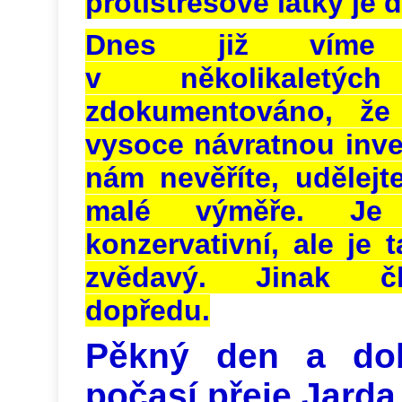
protistresové látky je
Dnes již vím
v několikaletýc
zdokumentováno, ž
vysoce návratnou inve
nám nevěříte, udělejt
malé výměře. Je
konzervativní, ale je 
zvědavý. Jinak č
dopředu.
Pěkný den a do
počasí přeje Jard