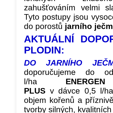
zahušťováním velmi sl
Tyto postupy jsou vysoce
do porostů
jarního ječ
AKTUÁLNÍ DOPO
PLODIN:
DO JARNÍHO JEČ
doporučujeme do od
l/ha
ENERGE
PLUS
v dávce 0,5 l/ha.
objem kořenů a příznivě
tvorby silných, kvalitníc