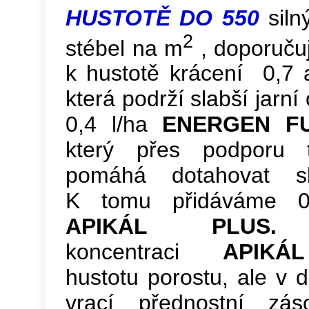
HUSTOTĚ DO 550
siln
2
stébel na m
, doporuču
k hustotě krácení 0,7 
která podrží slabší jarn
0,4 l/ha
ENERGEN F
který přes podporu 
pomáhá dotahovat sl
K tomu přidáváme 
APIKÁL PLU
koncentraci
APIKÁL
hustotu porostu, ale v 
vrací přednostní zás