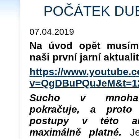
POČÁTEK DUB
07.04.2019
Na úvod opět musím
naši první jarní aktuali
https://www.youtube.
v=QgDBuPQuJeM&t=1
Sucho v mnoha 
pokračuje, a proto
postupy v této ak
maximálně platné.
Je 