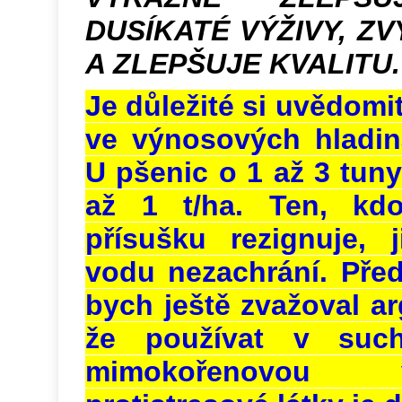
DUSÍKATÉ VÝŽIVY, Z
A ZLEPŠUJE KVALITU.
Je důležité si uvědomit
ve výnosových hladin
U pšenic o 1 až 3 tuny
až 1 t/ha. Ten, kd
přísušku rezignuje, 
vodu nezachrání. Před
bych ještě zvažoval a
že používat v such
mimokořenovou