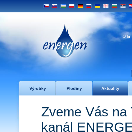
CS
SK
UZ
PL
DE
RU
UA
GE
BG
SRB
H
Energen
O fi
Výrobky
Plodiny
Aktuality
​Zveme Vás n
kanál ENERG