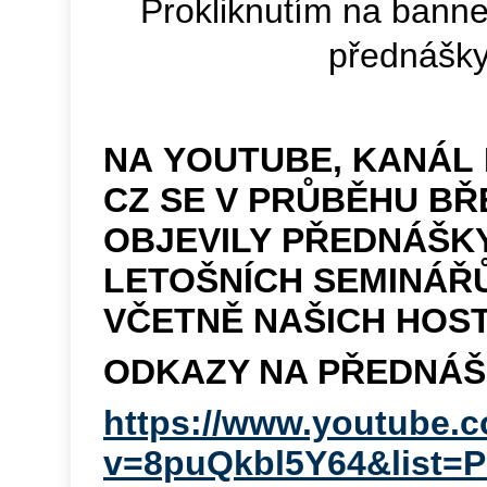
Prokliknutím na banne
přednášky
NA YOUTUBE, KANÁL
CZ SE V PRŮBĚHU B
OBJEVILY PŘEDNÁŠKY
LETOŠNÍCH SEMINÁŘŮ
VČETNĚ NAŠICH HOST
ODKAZY NA PŘEDNÁŠ
https://www.youtube.
v=8puQkbl5Y64&list=