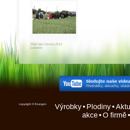
Polní den červen 2013
Lukavec
copyright © Energen
Výrobky
•
Plodiny
•
Aktu
akce
•
O firmě