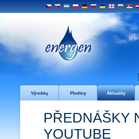
CS
SK
UZ
PL
DE
RU
UA
GE
BG
SRB
H
Energen
O fi
Výrobky
Plodiny
Aktuality
PŘEDNÁŠKY 
YOUTUBE