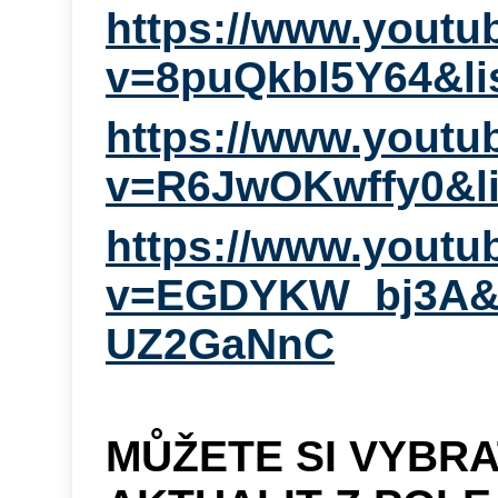
https://www.youtu
v=8puQkbl5Y64&l
https://www.youtu
v=R6JwOKwffy0&l
https://www.youtu
v=EGDYKW_bj3A&l
UZ2GaNnC
MŮŽETE SI VYBRA