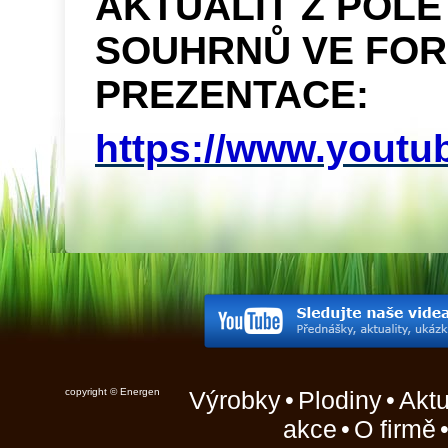
AKTUALIT Z POLE 
SOUHRNŮ VE FO
PREZENTACE:
https://www.youtu
copyright © Energen
Výrobky
•
Plodiny
•
Aktu
akce
•
O firmě