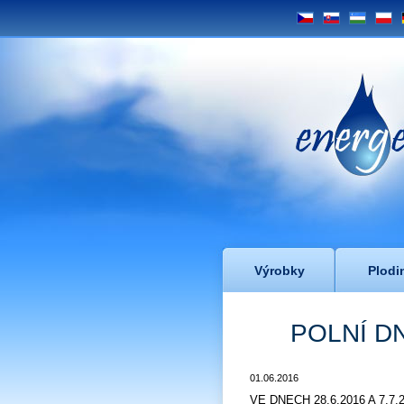
CS
SK
UZ
PL
Energe
Výrobky
Plodi
POLNÍ D
01.06.2016
VE DNECH 28.6.2016 A 7.