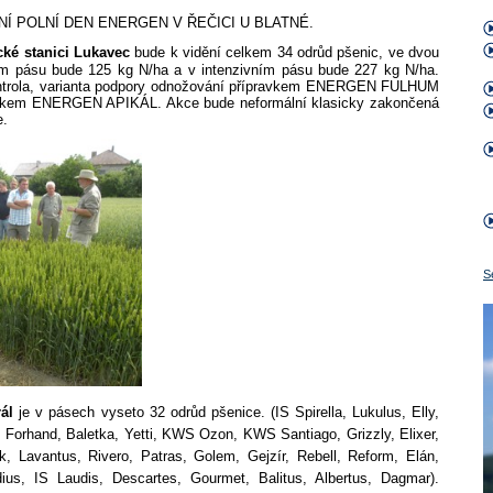
NÍ POLNÍ DEN ENERGEN V ŘEČICI U BLATNÉ.
ké stanici Lukavec
bude k vidění celkem 34 odrůd pšenic, ve dvou
ím pásu bude 125 kg N/ha a v intenzivním pásu bude 227 kg N/ha.
ntrola, varianta podpory odnožování přípravkem ENERGEN FULHUM
ravkem ENERGEN APIKÁL. Akce bude neformální klasicky zakončená
e.
S
rál
je v p
ásech vyseto 32 odrůd pšenice. (IS Spirella, Lukulus, Elly,
nt, Forhand, Baletka, Yetti, KWS Ozon, KWS Santiago, Grizzly, Elixer,
 Lavantus, Rivero, Patras, Golem, Gejzír, Rebell, Reform, Elán,
ius, IS Laudis, Descartes, Gourmet, Balitus, Albertus, Dagmar).