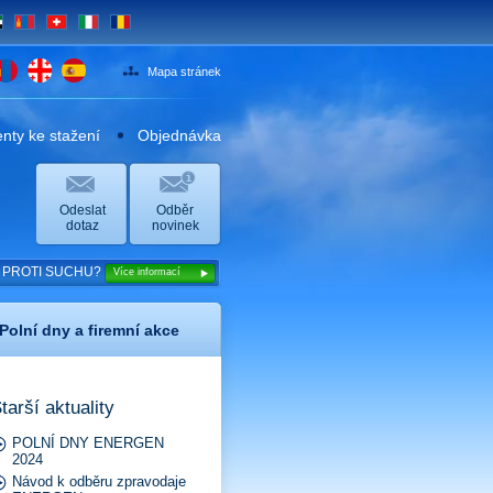
E
MN
CH
IT
RO
Mapa stránek
ty ke stažení
Objednávka
Odeslat
Odběr
dotaz
novinek
N PROTI SUCHU?
Více informací
Polní dny a firemní akce
tarší aktuality
POLNÍ DNY ENERGEN
2024
Návod k odběru zpravodaje