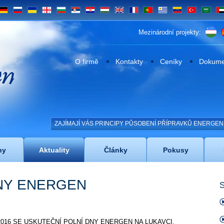
DE
RU
UA
GE
BG
SRB
HR
HU
EN
FR
PT
UY
VE
TR
SA
UA
Mezinárodní projekty:
n
O firmě
Kontakty
Ceníky
Dokumen
ZAJÍMAJÍ VÁS PRINCIPY PŮSOBENÍ PŘÍPRAVKŮ ENERGE
ny
Aktuality
Články
Pokusy
NY ENERGEN
S
7.2016 SE USKUTEČNÍ POLNÍ DNY ENERGEN NA LUKAVCI.