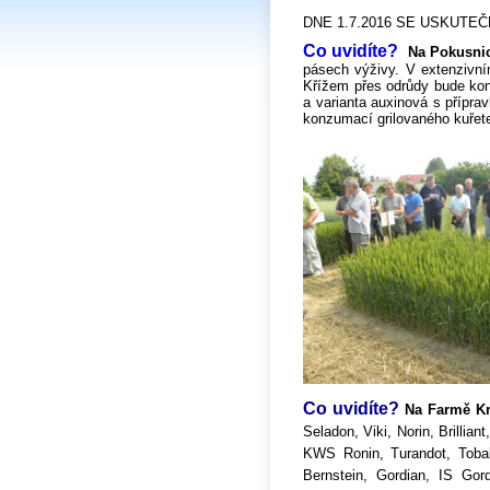
DNE 1.7.2016 SE USKUTEČ
Co uvidíte?
Na Pokusnic
pásech výživy. V extenzivn
Křížem přes odrůdy bude ko
a varianta auxinová s příp
konzumací grilovaného kuřet
Co uvidíte?
Na Farmě K
Seladon, Viki, Norin, Brillia
KWS Ronin, Turandot, Tobak,
Bernstein, Gordian, IS Gord