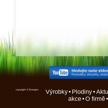
copyright © Energen
Výrobky
•
Plodiny
•
Aktu
akce
•
O firmě