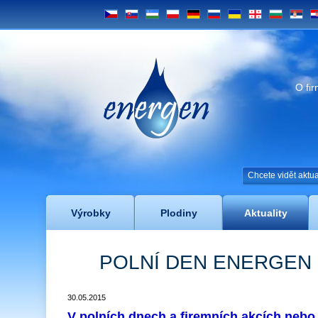
CS
SK
UZ
PL
DE
RU
UA
GE
BG
SRB
H
Energen
O fi
Chcete vidět akt
Výrobky
Plodiny
Aktuality
POLNÍ DEN ENERGEN 
30.05.2015
V polních dnech a firemních akcích neb