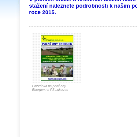
stažení naleznete podrobnosti k našim 
roce 2015.
Pozvánka na polní dny
Energen na PS Lukavec